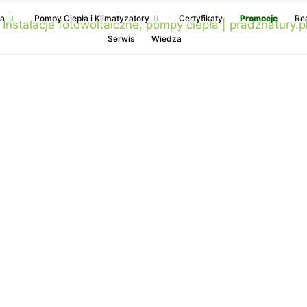
ka
Pompy Ciepła i Klimatyzatory
Certyfikaty
Promocje
Rea
Serwis
Wiedza