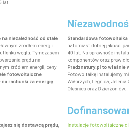
 lat.
Niezawodnoś
 na niezależność od stale
Standardowa fotowoltaika 
głównym źródłem energii
natomiast dobrej jakości p
 dwutlenku węgla. Tymczasem
40 lat. Na sprawność instal
twarzania prądu na
komponentów oraz prawidło
nym źródłem energii, ceny
Pradznatury.pl to właśnie 
ele fotowoltaiczne
Fotowoltaikę instalujemy mi
 na rachunki za energię
Wałbrzych, Legnica, Jelenia 
Oleśnica oraz Dzierżoniów.
Dofinansowa
tajesz się dostawcą prądu,
Instalacje fotowoltaiczne 