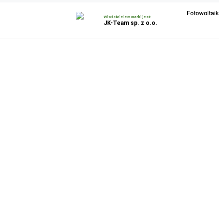
Fotowoltai
Właścicielem marki jest:
JK-Team sp. z o.o.