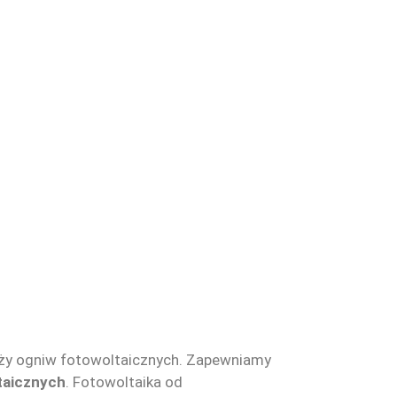
daży ogniw fotowoltaicznych. Zapewniamy
taicznych
. Fotowoltaika od
Pradznatury.pl