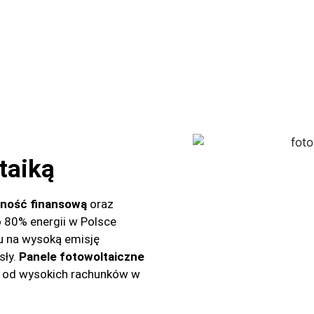
taiką
żność finansową
oraz
 80% energii w Polsce
u na wysoką emisję
sły.
Panele fotowoltaiczne
ć od wysokich rachunków w