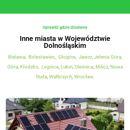
Sprawdź gdzie działamy
Inne miasta w Województwie
Dolnośląskim
Bielawa
,
Bolesławiec
,
Głogów
,
Jawor
,
Jelenia Góra
,
Góra
,
Kłodzko
,
Legnica
,
Lubin
,
Oleśnica
,
Milicz
,
Nowa
Ruda
,
Wałbrzych
,
Wrocław.